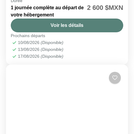
Durée
🗓️ Disponible chaque lundi et jeudi
2 600 $MXN
1 journée complète au départ de
Akumal
,
Tulum
votre hébergement
Facile
Voir les détails
Prochains départs
10/08/2026
(Disponible)
13/08/2026
(Disponible)
17/08/2026
(Disponible)