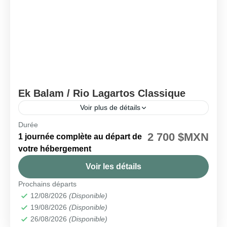
Ek Balam / Rio Lagartos Classique
Voir plus de détails
Durée
🗓️ Disponible chaque mercredi
2 700 $MXN
1 journée complète au départ de
Ek Balam
,
Las Coloradas
,
Rio Lagartos
votre hébergement
Facile
Voir les détails
Prochains départs
12/08/2026
(Disponible)
19/08/2026
(Disponible)
26/08/2026
(Disponible)