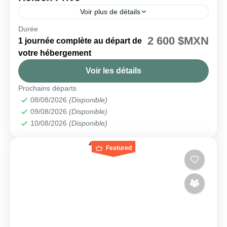
Voir plus de détails
Durée
🗓️ Disponible tous les jours
2 600 $MXN
1 journée complète au départ de
Holbox
votre hébergement
Facile
Voir les détails
2 People
Prochains départs
08/08/2026
(Disponible)
09/08/2026
(Disponible)
10/08/2026
(Disponible)
Featured