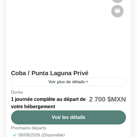
Coba / Punta Laguna Privé
Voir plus de détails
Durée
🗓️ Disponible tous les jours
2 700 $MXN
1 journée complète au départ de
Coba
,
Punta Laguna
votre hébergement
Facile
Voir les détails
2 People
Prochains départs
08/08/2026
(Disponible)