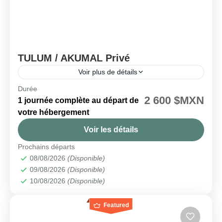
TULUM / AKUMAL Privé
Voir plus de détails
Durée
🗓️ Disponible tous les jours
2 600 $MXN
1 journée complète au départ de
Akumal
,
Tulum
votre hébergement
Facile
Voir les détails
2 People
Prochains départs
08/08/2026
(Disponible)
09/08/2026
(Disponible)
10/08/2026
(Disponible)
Featured