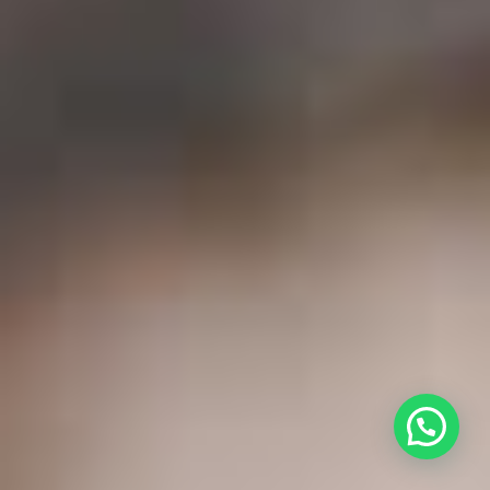
Besoin d’aide ? Écrivez-nous sur WhatsAp