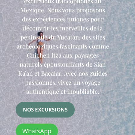
excursions francophones au
Mexique. Nous vous proposons
des expériences uniques pour
découvrir les merveilles de la
péninsule du Yucatán, des sites
archéologiques fascinants comme
Chichen Itza aux paysages
naturels époustouflants de Sian
Ka’an et Bacalar. Avec nos guides
passionnés, vivez un voyage
authentique et inoubliable.
NOS EXCURSIONS
WhatsApp