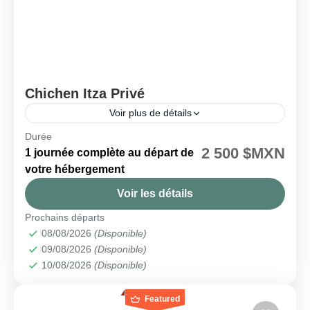
Chichen Itza Privé
Voir plus de détails
Durée
🗓️ Disponible tous les jours
2 500 $MXN
1 journée complète au départ de
Chichen Itza
,
Valladolid
votre hébergement
Facile
Voir les détails
2 People
Prochains départs
08/08/2026
(Disponible)
09/08/2026
(Disponible)
10/08/2026
(Disponible)
Featured