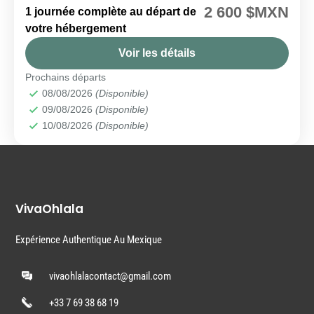
2 600 $MXN
1 journée complète au départ de
Isla Mujeres
votre hébergement
Facile
Voir les détails
2 People
Prochains départs
08/08/2026
(Disponible)
09/08/2026
(Disponible)
10/08/2026
(Disponible)
VivaOhlala
Expérience Authentique Au Mexique
vivaohlalacontact@gmail.com
+33 7 69 38 68 19