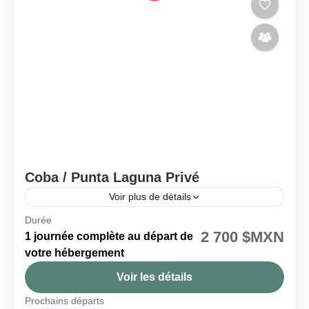
Coba / Punta Laguna Privé
Voir plus de détails
Durée
🗓️ Disponible tous les jours
2 700 $MXN
1 journée complète au départ de
Coba
,
Punta Laguna
votre hébergement
Facile
Voir les détails
2 People
Prochains départs