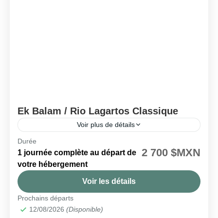
Ek Balam / Rio Lagartos Classique
Voir plus de détails
Durée
🗓️ Disponible chaque mercredi
2 700 $MXN
1 journée complète au départ de
Ek Balam
,
Las Coloradas
,
Rio Lagartos
votre hébergement
Facile
Voir les détails
Prochains départs
12/08/2026
(Disponible)