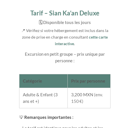
Tarif – Sian Ka’an Deluxe
🗓️ Disponible tous les jours
📍 Vérifiez si votre hébergement est inclus dans la
zone de prise en charge en consultant
cette carte
interactive
.
Excursion en petit groupe – prix unique par
personne :
Catégorie
Prix par personne
Adulte & Enfant (3
3,200 MXN
(env.
ans et +)
150 €)
💡
Remarques importantes :
– Le tarif est identique pour les adultes et les