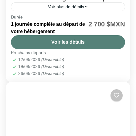
Voir plus de détails
Durée
🗓️ Disponible chaque mercredi
2 700 $MXN
1 journée complète au départ de
Ek Balam
,
Las Coloradas
,
Rio Lagartos
votre hébergement
Facile
Voir les détails
Prochains départs
12/08/2026
(Disponible)
19/08/2026
(Disponible)
26/08/2026
(Disponible)