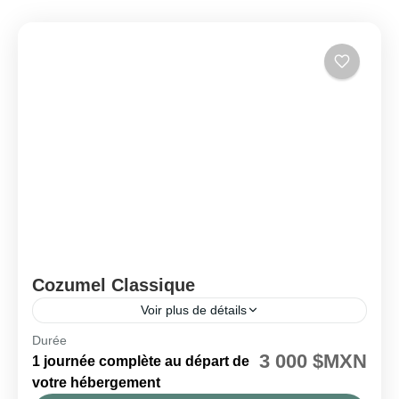
Cozumel Classique
Voir plus de détails
Durée
🗓️ Disponible chaque mardi et vendredi
3 000 $MXN
1 journée complète au départ de
Cozumel
votre hébergement
Facile