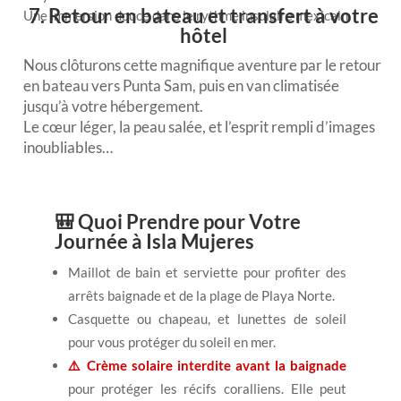
7. Retour en bateau et transfert à votre
Une immersion douce dans le rythme insulaire mexicain.
hôtel
Nous clôturons cette magnifique aventure par le retour
en bateau vers Punta Sam, puis en van climatisée
jusqu’à votre hébergement.
Le cœur léger, la peau salée, et l’esprit rempli d’images
inoubliables…
🎒 Quoi Prendre pour Votre
Journée à Isla Mujeres
Maillot de bain et serviette pour profiter des
arrêts baignade et de la plage de Playa Norte.
Casquette ou chapeau, et lunettes de soleil
pour vous protéger du soleil en mer.
⚠️ Crème solaire interdite avant la baignade
pour protéger les récifs coralliens. Elle peut