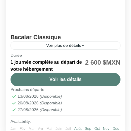
Bacalar Classique
Voir plus de détails
Durée
🗓️ Disponible chaque jeudi
2 600 $MXN
1 journée complète au départ de
Bacalar
votre hébergement
Voir les détails
Prochains départs
13/08/2026
(Disponible)
20/08/2026
(Disponible)
27/08/2026
(Disponible)
Availability:
Jan
Fév
Mar
Avr
Mai
Juin
Juil
Août
Sep
Oct
Nov
Déc