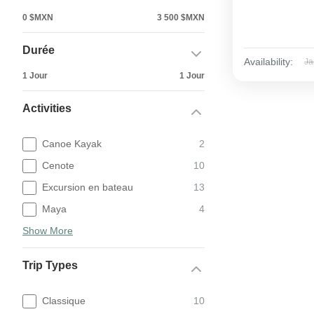
0 $MXN
3 500 $MXN
Durée
Availability:
Ja
1 Jour
1 Jour
Activities
Canoe Kayak
2
Cenote
10
Excursion en bateau
13
Maya
4
Show More
Trip Types
Classique
10