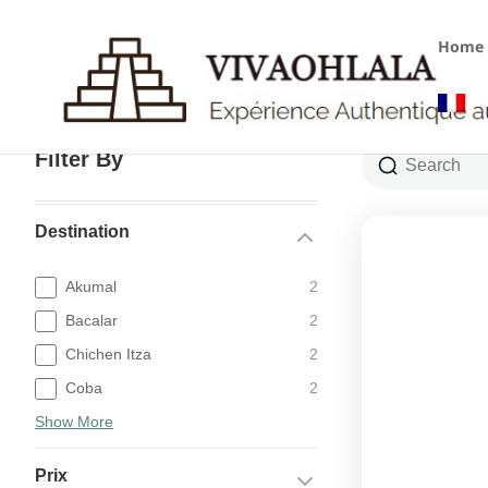
Home
Cozumel
Filter By
Destination
Akumal
2
Bacalar
2
Chichen Itza
2
Coba
2
Show More
Prix