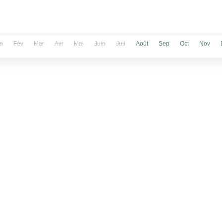
n
Fév
Mar
Avr
Mai
Juin
Juil
Août
Sep
Oct
Nov