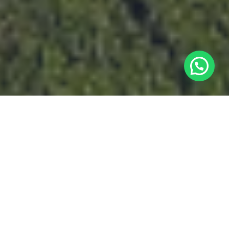
Besoin d’aide ? Écrivez-nous sur WhatsAp
Bienvenue dans
l'incroyable réserve
de biosphère de Sian