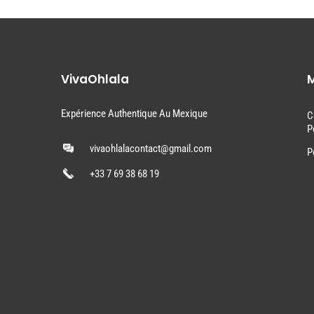
VivaOhlala
M
Expérience Authentique Au Mexique
C
P
vivaohlalacontact@gmail.com
P
+33 7 69 38 68 19